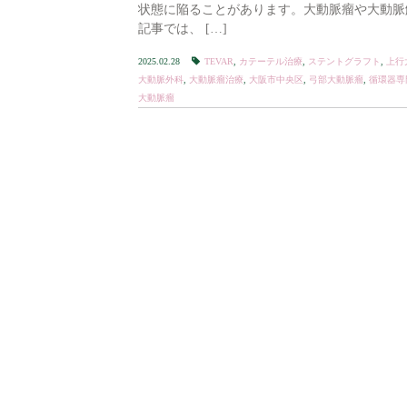
状態に陥ることがあります。大動脈瘤や大動脈
記事では、 […]
2025.02.28
TEVAR
,
カテーテル治療
,
ステントグラフト
,
上行
大動脈外科
,
大動脈瘤治療
,
大阪市中央区
,
弓部大動脈瘤
,
循環器専
大動脈瘤