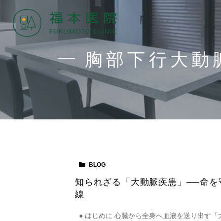
胸部下行大動
BLOG
知られざる「大動脈疾患」──命
線
● はじめに 心臓から全身へ血液を送り出す