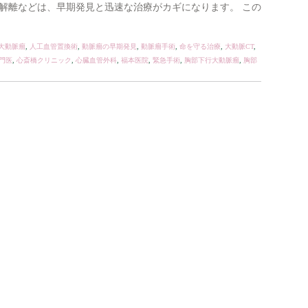
解離などは、早期発見と迅速な治療がカギになります。 この
大動脈瘤
,
人工血管置換術
,
動脈瘤の早期発見
,
動脈瘤手術
,
命を守る治療
,
大動脈CT
,
門医
,
心斎橋クリニック
,
心臓血管外科
,
福本医院
,
緊急手術
,
胸部下行大動脈瘤
,
胸部