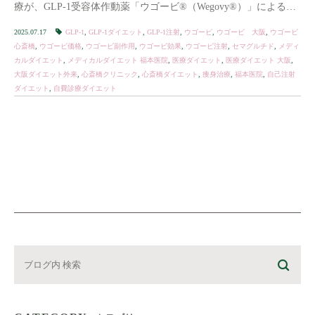
療が、GLP-1受容体作動薬「ウゴービ®（Wegovy®）」による医
療ダイエッ […]
2025.07.17
GLP-1
,
GLP-1ダイエット
,
GLP-1注射
,
ウゴービ
,
ウゴービ 大阪
,
ウゴービ
心斎橋
,
ウゴービ価格
,
ウゴービ副作用
,
ウゴービ効果
,
ウゴービ注射
,
セマグルチド
,
メディ
カルダイエット
,
メディカルダイエット 福本医院
,
医療ダイエット
,
医療ダイエット 大阪
,
大阪ダイエット外来
,
心斎橋クリニック
,
心斎橋ダイエット
,
痩身治療
,
福本医院
,
自己注射
ダイエット
,
自費診療ダイエット