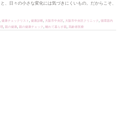
ると、日々の小さな変化には気づきにくいもの。だからこそ、
,
健康チェックリスト
,
健康診断
,
大阪市中央区
,
大阪市中央区クリニック
,
循環器内
理
,
親の健康
,
親の健康チェック
,
離れて暮らす親
,
高齢者医療