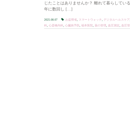
じたことはありませんか？ 離れて暮らしてい
年に数回し […]
2025.08.07
お盆帰省
,
スマートウォッチ
,
デジタルヘルスケア
科
,
心斎橋内科
,
心臓病予防
,
福本医院
,
薬の管理
,
血圧測定
,
血圧管