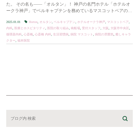
た。 その名も――「オルタン」！ 神戸の名門ホテル「ホテルオ
ークラ神戸」でベルキャプテンを務めているマスコットベアのオ
ルタンが、 このたびご縁あって、当院の受付を […]
2025.01.01
Horton
,
オルタン
,
ベルキャプテン
,
ホテルオークラ神戸
,
マスコットベア
,
内科
,
医療とホスピタリティ
,
医院の取り組み
,
南船場
,
受付スタッフ
,
大阪
,
大阪市中央区
,
循環器内科
,
心斎橋
,
心斎橋 内科
,
生活習慣病
,
病院 マスコット
,
病院の雰囲気
,
癒しキャラ
クター
,
福本医院