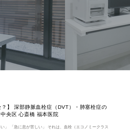
？】 深部静脈血栓症（DVT）・肺塞栓症の
市中央区 心斎橋 福本医院
い」 「急に息が苦しい」 それは、血栓（エコノミークラス