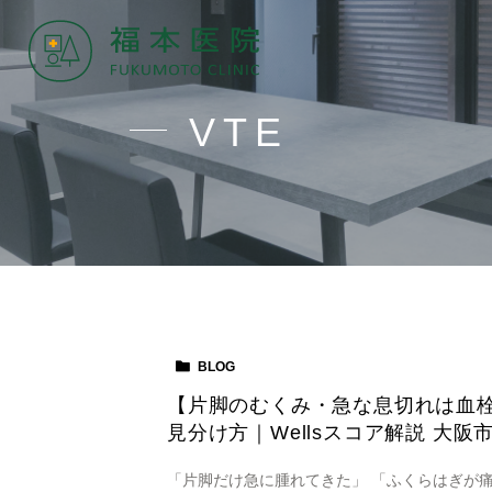
VTE
BLOG
【片脚のむくみ・急な息切れは血栓
見分け方｜Wellsスコア解説 大阪
「片脚だけ急に腫れてきた」 「ふくらはぎが痛