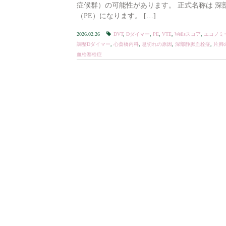
症候群）の可能性があります。 正式名称は 深
（PE）になります。 […]
2026.02.26
DVT
,
Dダイマー
,
PE
,
VTE
,
Wellsスコア
,
エコノミ
調整Dダイマー
,
心斎橋内科
,
息切れの原因
,
深部静脈血栓症
,
片脚
血栓塞栓症