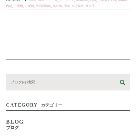
内科
,
心斎橋
,
心電図
,
生活習慣病
,
異常値
,
肥満
,
血液検査
,
高血圧
CATEGORY
カテゴリー
BLOG
ブログ