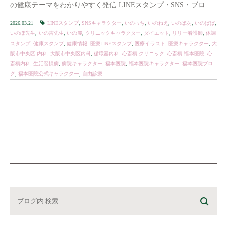
の健康テーマをわかりやすく発信 LINEスタンプ・SNS・ブログ
で展開中 「親しみやすい医療」を目 […]
2026.03.21
LINEスタンプ
,
SNSキャラクター
,
いのっち
,
いのねえ
,
いのばあ
,
いのぱぱ
,
いのぼ先生
,
いの吉先生
,
いの麗
,
クリニックキャラクター
,
ダイエット
,
リリー看護師
,
体調
スタンプ
,
健康スタンプ
,
健康情報
,
医療LINEスタンプ
,
医療イラスト
,
医療キャラクター
,
大
阪市中央区 内科
,
大阪市中央区内科
,
循環器内科
,
心斎橋 クリニック
,
心斎橋 福本医院
,
心
斎橋内科
,
生活習慣病
,
病院キャラクター
,
福本医院
,
福本医院キャラクター
,
福本医院ブロ
グ
,
福本医院公式キャラクター
,
自由診療