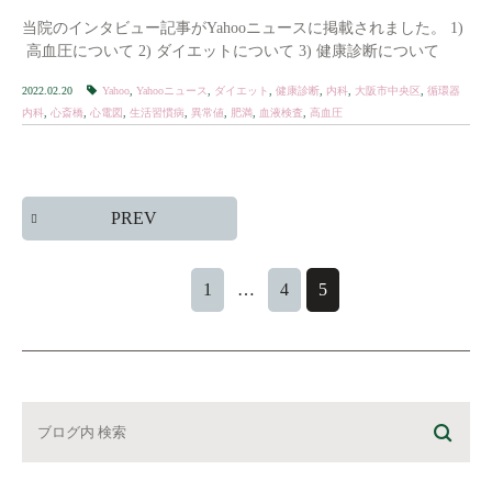
当院のインタビュー記事がYahooニュースに掲載されました。 1)
高血圧について 2) ダイエットについて 3) 健康診断について
2022.02.20
Yahoo
,
Yahooニュース
,
ダイエット
,
健康診断
,
内科
,
大阪市中央区
,
循環器
内科
,
心斎橋
,
心電図
,
生活習慣病
,
異常値
,
肥満
,
血液検査
,
高血圧
PREV
1
…
4
5