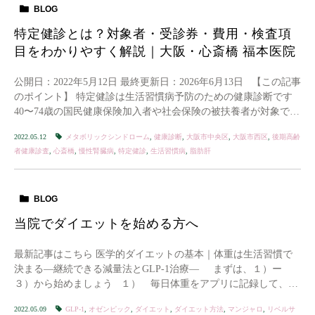
BLOG
特定健診とは？対象者・受診券・費用・検査項
目をわかりやすく解説｜大阪・心斎橋 福本医院
公開日：2022年5月12日 最終更新日：2026年6月13日 【この記事
のポイント】 特定健診は生活習慣病予防のための健康診断です
40〜74歳の国民健康保険加入者や社会保険の被扶養者が対象です
基本的な […]
2022.05.12
メタボリックシンドローム
,
健康診断
,
大阪市中央区
,
大阪市西区
,
後期高齢
者健康診査
,
心斎橋
,
慢性腎臓病
,
特定健診
,
生活習慣病
,
脂肪肝
BLOG
当院でダイエットを始める方へ
最新記事はこちら 医学的ダイエットの基本｜体重は生活習慣で
決まる―継続できる減量法とGLP-1治療― まずは、１）ー
３）から始めましょう １） 毎日体重をアプリに記録して、グ
ラフ […]
2022.05.09
GLP-1
,
オゼンピック
,
ダイエット
,
ダイエット方法
,
マンジャロ
,
リベルサ