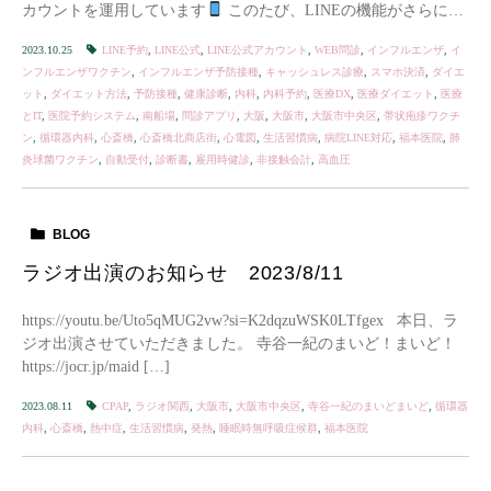
カウントを運用しています
このたび、LINEの機能がさらに充
実し、予約からお会計までスマホひとつで完 […]
2023.10.25
LINE予約
,
LINE公式
,
LINE公式アカウント
,
WEB問診
,
インフルエンザ
,
イ
ンフルエンザワクチン
,
インフルエンザ予防接種
,
キャッシュレス診療
,
スマホ決済
,
ダイエ
ット
,
ダイエット方法
,
予防接種
,
健康診断
,
内科
,
内科予約
,
医療DX
,
医療ダイエット
,
医療
とIT
,
医院予約システム
,
南船場
,
問診アプリ
,
大阪
,
大阪市
,
大阪市中央区
,
帯状疱疹ワクチ
ン
,
循環器内科
,
心斎橋
,
心斎橋北商店街
,
心電図
,
生活習慣病
,
病院LINE対応
,
福本医院
,
肺
炎球菌ワクチン
,
自動受付
,
診断書
,
雇用時健診
,
非接触会計
,
高血圧
BLOG
ラジオ出演のお知らせ 2023/8/11
https://youtu.be/Uto5qMUG2vw?si=K2dqzuWSK0LTfgex 本日、ラ
ジオ出演させていただきました。 寺谷一紀のまいど！まいど！
https://jocr.jp/maid […]
2023.08.11
CPAP
,
ラジオ関西
,
大阪市
,
大阪市中央区
,
寺谷一紀のまいどまいど
,
循環器
内科
,
心斎橋
,
熱中症
,
生活習慣病
,
発熱
,
睡眠時無呼吸症候群
,
福本医院