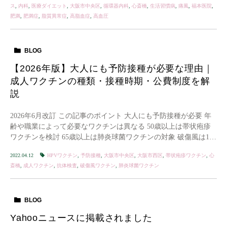
ス
,
内科
,
医療ダイエット
,
大阪市中央区
,
循環器内科
,
心斎橋
,
生活習慣病
,
痛風
,
福本医院
,
肥満
,
肥満症
,
脂質異常症
,
高脂血症
,
高血圧
BLOG
【2026年版】大人にも予防接種が必要な理由｜
成人ワクチンの種類・接種時期・公費制度を解
説
2026年6月改訂 この記事のポイント 大人にも予防接種が必要 年
齢や職業によって必要なワクチンは異なる 50歳以上は帯状疱疹
ワクチンを検討 65歳以上は肺炎球菌ワクチンの対象 破傷風は10
年ごとの追加接種が推奨 &nb […]
2022.04.12
HPVワクチン
,
予防接種
,
大阪市中央区
,
大阪市西区
,
帯状疱疹ワクチン
,
心
斎橋
,
成人ワクチン
,
抗体検査
,
破傷風ワクチン
,
肺炎球菌ワクチン
BLOG
Yahooニュースに掲載されました