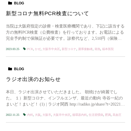
BLOG
新型コロナ無料PCR検査について
当院は大阪府指定の診療・検査医療機関であり、下記に該当する
方の無料PCR検査（公費検査）を行っております。お電話による
完全予約制で保険証が必要です。診察代など、2,510円（保険診
療３割負担分）が別途かかりますのでご了承 […]
2023.03.25
PCR
,
かぜ
,
大阪市中央区
,
新型コロナ
,
濃厚接触者
,
発熱
,
福本医院
BLOG
ラジオ出演のお知らせ
本日、ラジオ出演させていただきました。 朝焼けが綺麗でし
た。 １）新型コロナ、インフルエンザ、最近の動向 寺谷一紀の
まいど！まいど！ (1) | ラジオ関西 http://radiko.jp/share/?t=20221
[…]
2022.11.25
内科
,
大阪
,
大阪市
,
大阪市中央区
,
循環器内科
,
生活習慣病
,
肥満
,
高血圧