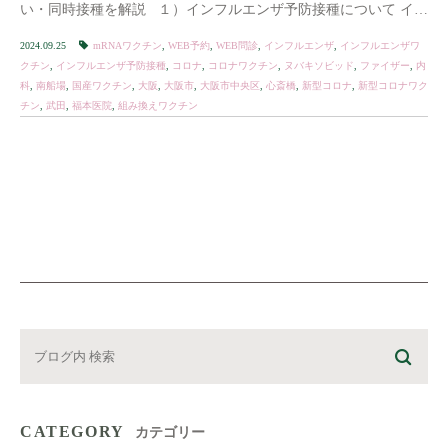
い・同時接種を解説 １）インフルエンザ予防接種について イン
フルエンザ予防接種に […]
2024.09.25
mRNAワクチン
,
WEB予約
,
WEB問診
,
インフルエンザ
,
インフルエンザワ
クチン
,
インフルエンザ予防接種
,
コロナ
,
コロナワクチン
,
ヌバキソビッド
,
ファイザー
,
内
科
,
南船場
,
国産ワクチン
,
大阪
,
大阪市
,
大阪市中央区
,
心斎橋
,
新型コロナ
,
新型コロナワク
チン
,
武田
,
福本医院
,
組み換えワクチン
CATEGORY
カテゴリー