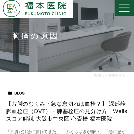
胸痛の原因
HOME
胸痛の原因
BLOG
【片脚のむくみ・急な息切れは血栓？】 深部静
脈血栓症（DVT）・肺塞栓症の見分け方｜Wells
スコア解説 大阪市中央区 心斎橋 福本医院
「片脚だけ急に腫れてきた」 「ふくらはぎが痛い」 「急に息が