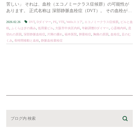
苦しい」 それは、血栓（エコノミークラス症候群）の可能性が
あります。 正式名称は 深部静脈血栓症（DVT）。 その血栓が肺
に飛ぶと 肺塞栓症（PE）になります。 […]
2026.02.26
DVT
,
Dダイマー
,
PE
,
VTE
,
Wellsスコア
,
エコノミークラス症候群
,
ピルと血
栓
,
ふくらはぎの痛み
,
低用量ピル
,
大阪市中央区内科
,
年齢調整Dダイマー
,
心斎橋内科
,
息
切れの原因
,
深部静脈血栓症
,
片脚の腫れ
,
福本医院
,
肺塞栓症
,
胸痛の原因
,
血栓症
,
足のむ
くみ
,
長時間移動と血栓
,
静脈血栓塞栓症