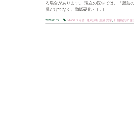
る場合があります。 現在の医学では、「脂肪
臓だけでなく、動脈硬化・ […]
2026.05.27
MASLD 治療
,
健康診断 肝臓 異常
,
肝機能異常 原