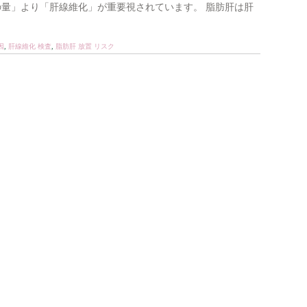
の量」より「肝線維化」が重要視されています。 脂肪肝は肝
因
,
肝線維化 検査
,
脂肪肝 放置 リスク