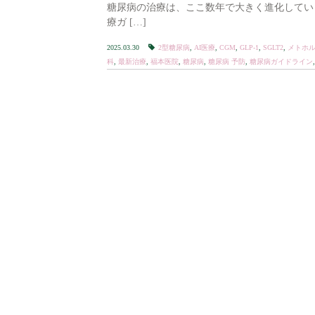
糖尿病の治療は、ここ数年で大きく進化していま
療ガ […]
2025.03.30
2型糖尿病
,
AI医療
,
CGM
,
GLP-1
,
SGLT2
,
メトホ
科
,
最新治療
,
福本医院
,
糖尿病
,
糖尿病 予防
,
糖尿病ガイドライン