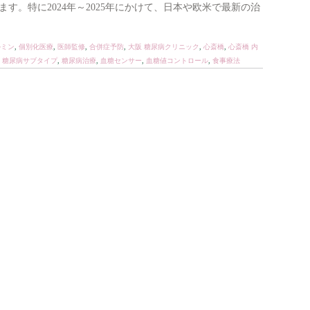
す。特に2024年～2025年にかけて、日本や欧米で最新の治
ルミン
,
個別化医療
,
医師監修
,
合併症予防
,
大阪 糖尿病クリニック
,
心斎橋
,
心斎橋 内
,
糖尿病サブタイプ
,
糖尿病治療
,
血糖センサー
,
血糖値コントロール
,
食事療法