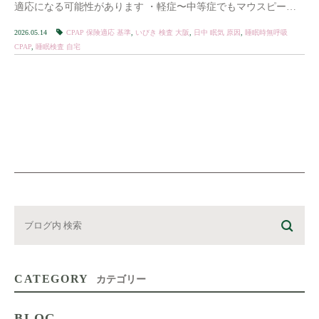
適応になる可能性があります ・軽症〜中等症でもマウスピース
治療という選択肢があります ・いびき・ […]
2026.05.14
CPAP 保険適応 基準
,
いびき 検査 大阪
,
日中 眠気 原因
,
睡眠時無呼吸
CPAP
,
睡眠検査 自宅
CATEGORY
カテゴリー
BLOG