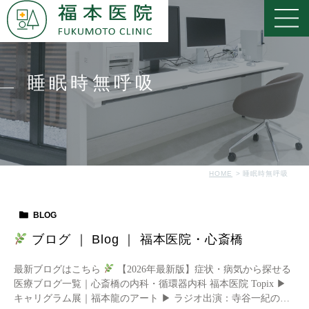
睡眠時無呼吸
HOME
睡眠時無呼吸
BLOG
ブログ ｜ Blog ｜ 福本医院・心斎橋
最新ブログはこちら
【2026年最新版】症状・病気から探せる
医療ブログ一覧｜心斎橋の内科・循環器内科 福本医院 ‌Topix ▶︎
キャリグラム展｜福本龍のアート ▶︎ ラジオ出演：寺谷一紀のま