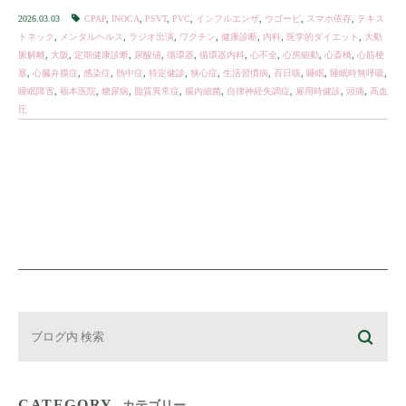
いど！まいど！ ▶︎ […]
2026.03.03
CPAP
,
INOCA
,
PSVT
,
PVC
,
インフルエンザ
,
ウゴービ
,
スマホ依存
,
テキス
トネック
,
メンタルヘルス
,
ラジオ出演
,
ワクチン
,
健康診断
,
内科
,
医学的ダイエット
,
大動
脈解離
,
大阪
,
定期健康診断
,
尿酸値
,
循環器
,
循環器内科
,
心不全
,
心房細動
,
心斎橋
,
心筋梗
塞
,
心臓弁膜症
,
感染症
,
熱中症
,
特定健診
,
狭心症
,
生活習慣病
,
百日咳
,
睡眠
,
睡眠時無呼吸
,
睡眠障害
,
福本医院
,
糖尿病
,
脂質異常症
,
腸内細菌
,
自律神経失調症
,
雇用時健診
,
頭痛
,
高血
圧
CATEGORY
カテゴリー